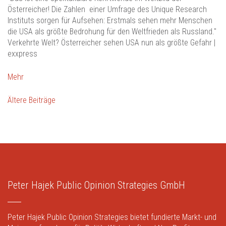
Österreicher! Die Zahlen einer Umfrage des Unique Research
Instituts sorgen für Aufsehen: Erstmals sehen mehr Menschen
die USA als größte Bedrohung für den Weltfrieden als Russland."
Verkehrte Welt? Österreicher sehen USA nun als größte Gefahr |
exxpress
Mehr
Beitragsnavigation
Ältere Beiträge
Peter Hajek Public Opinion Strategies GmbH
Peter Hajek Public Opinion Strategies bietet fundierte Markt- und