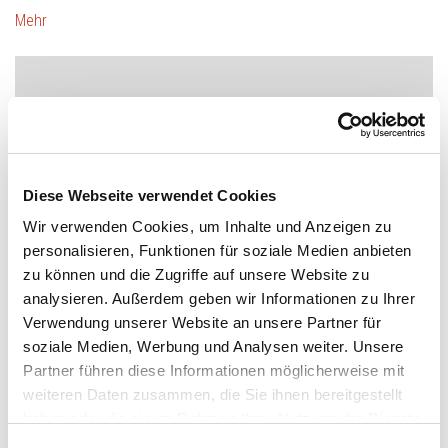
Mehr
Diese Webseite verwendet Cookies
Wir verwenden Cookies, um Inhalte und Anzeigen zu
15. Juni 2026
personalisieren, Funktionen für soziale Medien anbieten
„Optimistisch bin ich
zu können und die Zugriffe auf unsere Website zu
analysieren. Außerdem geben wir Informationen zu Ihrer
für die
Verwendung unserer Website an unsere Partner für
soziale Medien, Werbung und Analysen weiter. Unsere
Bundesregierung ganz
Partner führen diese Informationen möglicherweise mit
weiteren Daten zusammen, die Sie ihnen bereitgestellt
und gar nicht“:
haben oder die sie im Rahmen Ihrer Nutzung der Dienste
gesammelt haben. Sie geben Einwilligung zu unseren