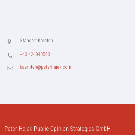
Standort Kärnten
+43 424840523
kaernten@peterhajek.com
Peter Hajek Public Opinion Strategies GmbH