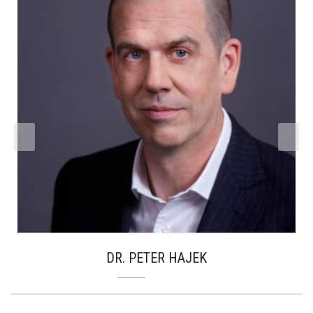
DR. PETER HAJEK
Tel: +43 (1) 5132200-30
Email:
ph@peterhajek.com
Geschäftsführer und Eigentümer. Promovierter
Politikwissenschafter und akademisch geprüfter
prev
Markt- und Meinungsforscher beschäftigt sich seit 25
Jahren mit empirischer Sozialforschung.
Lehraufträge an Universitäten, Fachhochschulen.
DR. PETER HAJEK