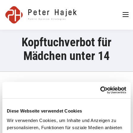
Peter Hajek
Public Opinion
Strategies GmbH
Kopftuchverbot für
Mädchen unter 14
23. Juni 2025
Mehrheit der Bevölkerung sieht gewaltige Defizite in der
Integrationspolitik des Landes. Große Skepsis gegenüber dem
Diese Webseite verwendet Cookies
Zuzug.
Wir verwenden Cookies, um Inhalte und Anzeigen zu
personalisieren, Funktionen für soziale Medien anbieten
Integrationsbarometer: Drei von vier Österreicher wollen