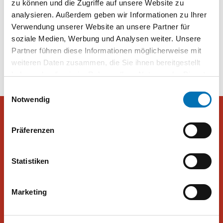
zu können und die Zugriffe auf unsere Website zu
Kopftuchverbot für Mädchen unter 14
analysieren. Außerdem geben wir Informationen zu Ihrer
Verwendung unserer Website an unsere Partner für
soziale Medien, Werbung und Analysen weiter. Unsere
Beitragsnavigation
Aktuell: Frage der Woche
Deutsch als größte
Partner führen diese Informationen möglicherweise mit
Herausforderung
weiteren Daten zusammen, die Sie ihnen bereitgestellt
haben oder die sie im Rahmen Ihrer Nutzung der Dienste
gesammelt haben. Sie geben Einwilligung zu unseren
Einwilligungsauswahl
Cookies, wenn Sie unsere Webseite weiterhin nutzen.
Notwendig
Präferenzen
Peter Hajek Public Opinion Strategies GmbH
Statistiken
Peter Hajek Public Opinion Strategies bietet fundierte Markt- und
Meinungsforschung für Politik, Wirtschaft und Non-Profit-
Organisationen.
Marketing