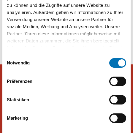
zu können und die Zugriffe auf unsere Website zu
Diese Parteien sehen die Österreicher als Reformbremser
analysieren. Außerdem geben wir Informationen zu Ihrer
Verwendung unserer Website an unsere Partner für
soziale Medien, Werbung und Analysen weiter. Unsere
Beitragsnavigation
Österreichischer Haushalt:
Umfragen kündigen Wahl-Beben
Partner führen diese Informationen möglicherweise mit
Unten sparen
in Graz an
weiteren Daten zusammen, die Sie ihnen bereitgestellt
haben oder die sie im Rahmen Ihrer Nutzung der Dienste
gesammelt haben. Sie geben Einwilligung zu unseren
Einwilligungsauswahl
Cookies, wenn Sie unsere Webseite weiterhin nutzen.
Notwendig
Präferenzen
Peter Hajek Public Opinion Strategies GmbH
Statistiken
Peter Hajek Public Opinion Strategies bietet fundierte Markt- und
Meinungsforschung für Politik, Wirtschaft und Non-Profit-
Marketing
Organisationen.