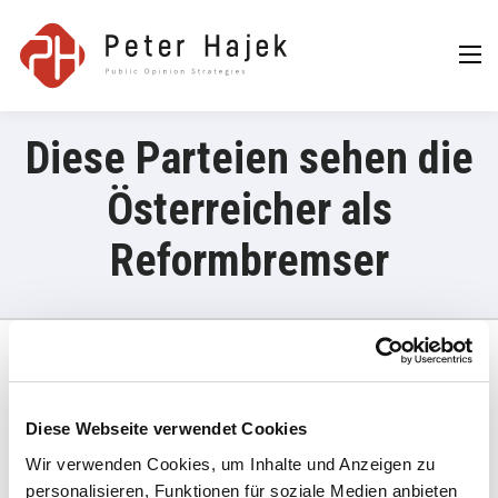
Peter Hajek
Public Opinion
Strategies GmbH
Diese Parteien sehen die
Österreicher als
Reformbremser
1. Juni 2026
Diese Webseite verwendet Cookies
„Umfrage Reformbremser: ÖVP und SPÖ gelten laut aktueller
Wir verwenden Cookies, um Inhalte und Anzeigen zu
Umfrage als größte Blockierer, Neos folgen. Überraschende
Ergebnisse im Detail.“
personalisieren, Funktionen für soziale Medien anbieten