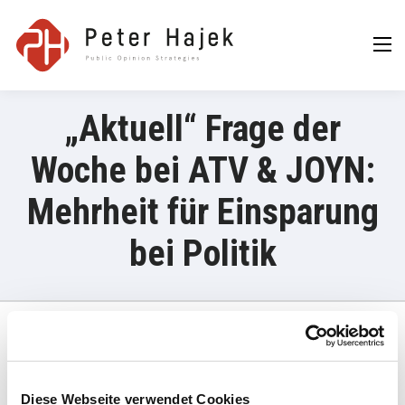
Peter Hajek
Public Opinion
Strategies GmbH
„Aktuell“ Frage der
Woche bei ATV & JOYN:
Mehrheit für Einsparung
bei Politik
19. Mai 2026
Diese Webseite verwendet Cookies
„Die aktuelle Online-Umfrage von Peter Hajek Public Opinion