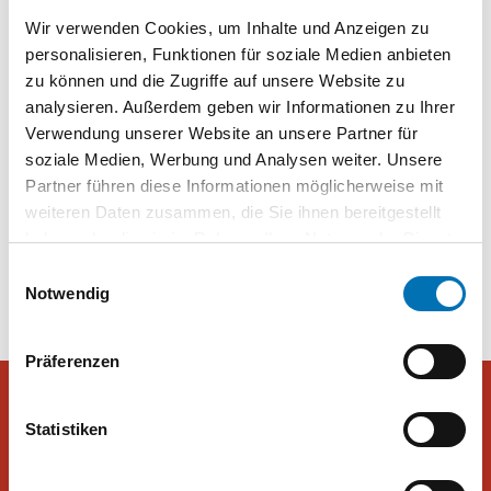
Strategies im Auftrag von ATV zeigt ein klares Bild: 50 Prozent
Wir verwenden Cookies, um Inhalte und Anzeigen zu
der Befragten sind der Meinung, dass die Politik zuerst bei sich
personalisieren, Funktionen für soziale Medien anbieten
selbst sparen sollte.“
zu können und die Zugriffe auf unsere Website zu
analysieren. Außerdem geben wir Informationen zu Ihrer
„Aktuell“ Frage der Woche bei ATV & JOYN: Mehrheit für
Verwendung unserer Website an unsere Partner für
Einsparung bei Politik
soziale Medien, Werbung und Analysen weiter. Unsere
Partner führen diese Informationen möglicherweise mit
weiteren Daten zusammen, die Sie ihnen bereitgestellt
Beitragsnavigation
Ärztekammer will
Pensions-Schock: Mehrheit
haben oder die sie im Rahmen Ihrer Nutzung der Dienste
Medikamentenabgabe in
vertraut dem Staat nicht mehr
gesammelt haben. Sie geben Einwilligung zu unseren
Ordinationen
Einwilligungsauswahl
Cookies, wenn Sie unsere Webseite weiterhin nutzen.
Notwendig
Präferenzen
Statistiken
Peter Hajek Public Opinion Strategies GmbH