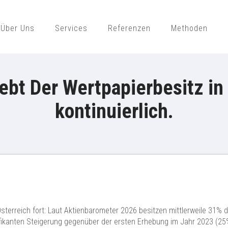
Über Uns
Services
Referenzen
Methoden
ajek Public Opinion Strategies Gmb
ebt Der Wertpapierbesitz in 
kontinuierlich.
Österreich fort: Laut Aktienbarometer 2026 besitzen mittlerweile 31
fikanten Steigerung gegenüber der ersten Erhebung im Jahr 2023 (25%