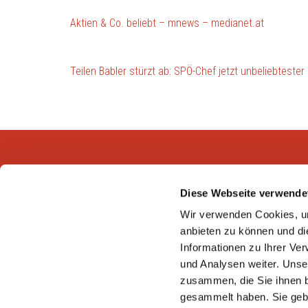
Aktien & Co. beliebt – mnews – medianet.at
Beitragsnavigation
Teilen Babler stürzt ab: SPÖ-Chef jetzt unbeliebtester 
Peter Hajek Public Opinion Strategies Gmb
Diese Webseite verwende
Wir verwenden Cookies, um
Peter Hajek Public Opinion Strategies bietet fundierte
anbieten zu können und di
Markt- und Meinungsforschung für Politik, Wirtschaft
Informationen zu Ihrer Ve
und Non-Profit-Organisationen.
und Analysen weiter. Unse
zusammen, die Sie ihnen b
gesammelt haben. Sie gebe