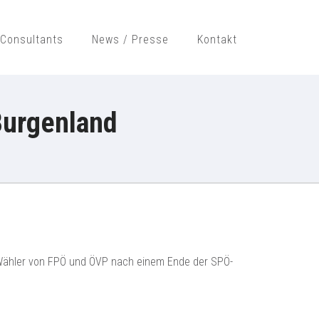
Consultants
News / Presse
Kontakt
H
Burgenland
n Wähler von FPÖ und ÖVP nach einem Ende der SPÖ-