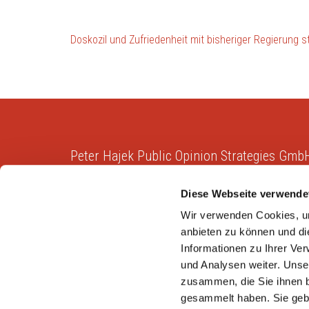
Beitragsnavigation
Doskozil und Zufriedenheit mit bisheriger Regierung 
Peter Hajek Public Opinion Strategies Gmb
Diese Webseite verwende
Peter Hajek Public Opinion Strategies bietet fundierte
Markt- und Meinungsforschung für Politik, Wirtschaft
Wir verwenden Cookies, um
und Non-Profit-Organisationen.
anbieten zu können und di
Informationen zu Ihrer Ve
und Analysen weiter. Unse
zusammen, die Sie ihnen b
gesammelt haben. Sie gebe
Copyright © 2026
Peter Hajek Public Opinion Strateg