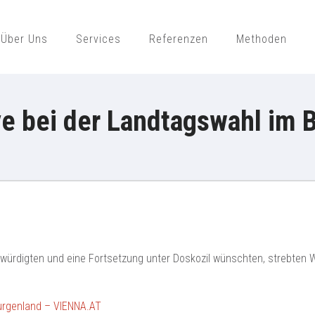
Über Uns
Services
Referenzen
Methoden
ajek Public Opinion Strategies Gmb
e bei der Landtagswahl im 
i würdigten und eine Fortsetzung unter Doskozil wünschten, strebte
urgenland – VIENNA.AT