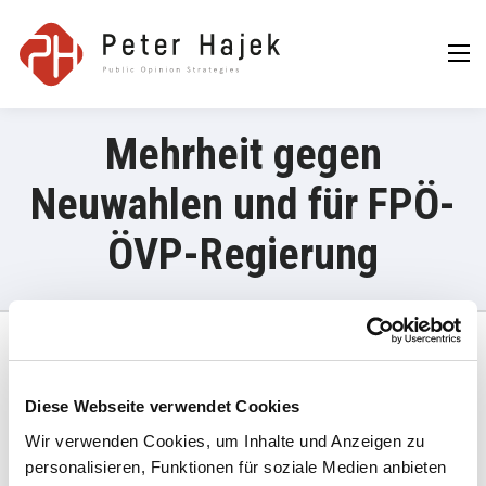
Peter Hajek
Public Opinion
Strategies GmbH
Mehrheit gegen
Neuwahlen und für FPÖ-
ÖVP-Regierung
21. Jänner 2025
Diese Webseite verwendet Cookies
„Noch einmal zur Wahlurne schreiten, das will eine Mehrheit der
Wir verwenden Cookies, um Inhalte und Anzeigen zu
Bevölkerung laut einer Hajek-Umfrage nicht. Jeder Vierte
personalisieren, Funktionen für soziale Medien anbieten
wünscht sich Neuverhandlungen zwischen ÖVP, SPÖ und Neos.“