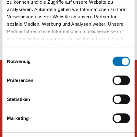
zu können und die Zugriffe auf unsere Website zu
analysieren. Außerdem geben wir Informationen zu Ihrer
Umfrage: Mehrheit gegen Neuwahlen und für FPÖ-ÖVP-Regierung
Verwendung unserer Website an unsere Partner für
soziale Medien, Werbung und Analysen weiter. Unsere
Partner führen diese Informationen möglicherweise mit
Beitragsnavigation
Kein Wunsch nach Neuwahlen
Landtagswahl im Burgenland
weiteren Daten zusammen, die Sie ihnen bereitgestellt
haben oder die sie im Rahmen Ihrer Nutzung der Dienste
gesammelt haben. Sie geben Einwilligung zu unseren
Einwilligungsauswahl
Cookies, wenn Sie unsere Webseite weiterhin nutzen.
Notwendig
Präferenzen
Peter Hajek Public Opinion Strategies GmbH
Statistiken
Peter Hajek Public Opinion Strategies bietet fundierte Markt- und
Meinungsforschung für Politik, Wirtschaft und Non-Profit-
Organisationen.
Marketing