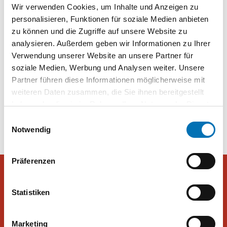
Wir verwenden Cookies, um Inhalte und Anzeigen zu
Wallner zu machen. Nicht allerdings sie als Person. Die
Spitzenkandidatin wird unter den Top-fünf-Motiven nicht
personalisieren, Funktionen für soziale Medien anbieten
genannt.“
zu können und die Zugriffe auf unsere Website zu
analysieren. Außerdem geben wir Informationen zu Ihrer
Grüne: Kleiner „Wahlsieger“ will mit der SPÖ regieren –
Verwendung unserer Website an unsere Partner für
DiePresse.com
soziale Medien, Werbung und Analysen weiter. Unsere
Partner führen diese Informationen möglicherweise mit
weiteren Daten zusammen, die Sie ihnen bereitgestellt
Beitragsnavigation
Hofer und Hajek analysieren
Diese Wahlmotive waren
haben oder die sie im Rahmen Ihrer Nutzung der Dienste
erste Hochrechnung
entscheidend:
gesammelt haben. Sie geben Einwilligung zu unseren
Einwilligungsauswahl
Cookies, wenn Sie unsere Webseite weiterhin nutzen.
Notwendig
Präferenzen
Statistiken
Peter Hajek Public Opinion Strategies GmbH
Marketing