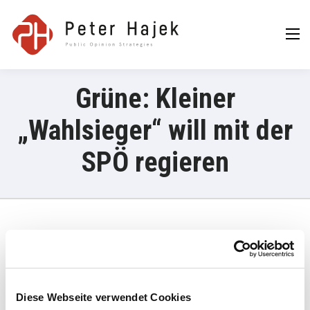
Peter Hajek
Public Opinion
Strategies GmbH
Grüne: Kleiner
„Wahlsieger“ will mit der
SPÖ regieren
21. Jänner 2025
„Für die Grün-Wählerinnen und -Wähler waren die Inhalte,
Klimaschutz, Umweltschutz und das Eindämmen der
Diese Webseite verwendet Cookies
Bodenversiegelung die wichtigste Motivation, ihr Kreuz bei