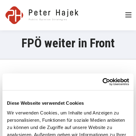
Peter Hajek
Public Opinion
Strategies GmbH
FPÖ weiter in Front
22. Oktober 2024
Die FPÖ liegt in der Sonntagsfrage fünf Wochen vor der
steirischen Landtagswahl weiter mit 30 Prozent voran.
Diese Webseite verwendet Cookies
Wir verwenden Cookies, um Inhalte und Anzeigen zu
Steiermark-Wahl: FPÖ weiter in Front – aber ÖVP und SPÖ holen
auf | Exxpress
personalisieren, Funktionen für soziale Medien anbieten
zu können und die Zugriffe auf unsere Website zu
analysieren. Außerdem geben wir Informationen zu Ihrer