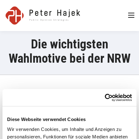
Peter Hajek
Public Opinion
Strategies GmbH
Die wichtigsten
Wahlmotive bei der NRW
30. September 2024
„Zuwanderung, Asyl und Kriminalität von Migranten waren für
FPÖ-Wähler das wichtigste Motiv für ihre Entscheidung, geht aus
Diese Webseite verwendet Cookies
einer Umfrage des Meinungsforschers Peter Hajek vor der
Wir verwenden Cookies, um Inhalte und Anzeigen zu
Nationalratswahl für die TV-Sender ATV und Puls 24 hervor. “
personalisieren, Funktionen für soziale Medien anbieten