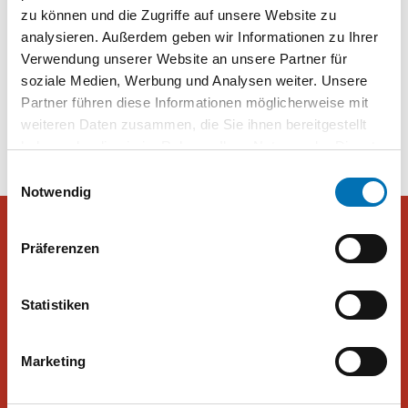
Das waren die wichtigsten Wahlmotive bei der Nationalratswahl
zu können und die Zugriffe auf unsere Website zu
2024 – Nationalratswahl – VIENNA.AT
analysieren. Außerdem geben wir Informationen zu Ihrer
Verwendung unserer Website an unsere Partner für
soziale Medien, Werbung und Analysen weiter. Unsere
Beitragsnavigation
FPÖ mit Thema Zuwanderung &
FPÖ gewinnt bei Frauen und bei
Partner führen diese Informationen möglicherweise mit
Asyl
Männern
weiteren Daten zusammen, die Sie ihnen bereitgestellt
haben oder die sie im Rahmen Ihrer Nutzung der Dienste
gesammelt haben. Sie geben Einwilligung zu unseren
Einwilligungsauswahl
Cookies, wenn Sie unsere Webseite weiterhin nutzen.
Notwendig
Präferenzen
Peter Hajek Public Opinion Strategies GmbH
Statistiken
Peter Hajek Public Opinion Strategies bietet fundierte Markt- und
Meinungsforschung für Politik, Wirtschaft und Non-Profit-
Marketing
Organisationen.