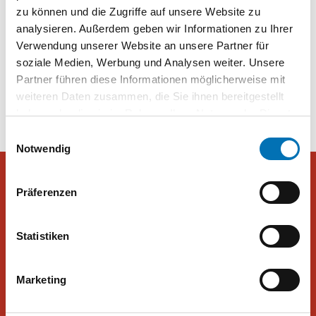
EU-Wahl: Hälfte der Wähler kennt Kandidaten nicht | PULS 24
zu können und die Zugriffe auf unsere Website zu
analysieren. Außerdem geben wir Informationen zu Ihrer
Verwendung unserer Website an unsere Partner für
Beitragsnavigation
Sebastian Kurz im
Bei den Grünen geht es um
soziale Medien, Werbung und Analysen weiter. Unsere
Exklusivinterview bei
Schadensbegrenzung
Partner führen diese Informationen möglicherweise mit
„Pragmaticus“
weiteren Daten zusammen, die Sie ihnen bereitgestellt
haben oder die sie im Rahmen Ihrer Nutzung der Dienste
gesammelt haben. Sie geben Einwilligung zu unseren
Einwilligungsauswahl
Cookies, wenn Sie unsere Webseite weiterhin nutzen.
Notwendig
Präferenzen
Peter Hajek Public Opinion Strategies GmbH
Statistiken
Peter Hajek Public Opinion Strategies bietet fundierte Markt- und
Meinungsforschung für Politik, Wirtschaft und Non-Profit-
Marketing
Organisationen.