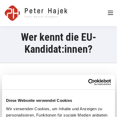
Peter Hajek
Public Opinion
Strategies GmbH
Wer kennt die EU-
Kandidat:innen?
13. Mai 2024
„PULS 4 und ATV haben sich umgehört – vor der Causa Schilling.
Da waren die Spitzenkandidat:innen noch gänzlich unbekannt. Zu
Diese Webseite verwendet Cookies
diesem Thema spricht Meinungsforscher Peter Hajek bei
Wir verwenden Cookies, um Inhalte und Anzeigen zu
Anchorwoman Bianca Ambros.“
personalisieren, Funktionen für soziale Medien anbieten