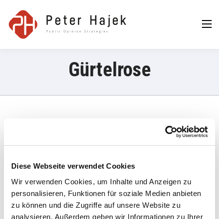
Peter Hajek
Public Opinion
Strategies GmbH
Gürtelrose
27. November 2023
„Die Hälfte der Befragten kennt im eigenen Umfeld jemanden, der
schon Herpes Zoster hatte“, so Peter Hajek
Diese Webseite verwendet Cookies
Wir verwenden Cookies, um Inhalte und Anzeigen zu
Gürtelrose: Viele gute Gründe, um rasch zu handeln |
DiePresse.com
personalisieren, Funktionen für soziale Medien anbieten
zu können und die Zugriffe auf unsere Website zu
analysieren. Außerdem geben wir Informationen zu Ihrer