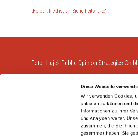
Beitragsnavigation
„Herbert Kickl ist ein Sicherheitsrisiko“
Peter Hajek Public Opinion Strategies Gmb
Peter Hajek Public Opinion Strategies bietet fundierte
Diese Webseite verwende
Markt- und Meinungsforschung für Politik, Wirtschaft
und Non-Profit-Organisationen.
Wir verwenden Cookies, um
anbieten zu können und di
Informationen zu Ihrer Ve
und Analysen weiter. Unse
zusammen, die Sie ihnen b
Copyright © 2026
Peter Hajek Public Opinion Strateg
gesammelt haben. Sie gebe