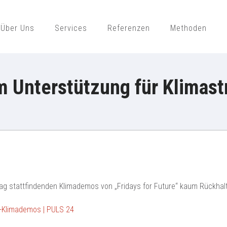
Über Uns
Services
Referenzen
Methoden
ajek Public Opinion Strategies Gmb
 Unterstützung für Klimast
tag stattfindenden Klimademos von „Fridays for Future“ kaum Rückhalt
“-Klimademos | PULS 24