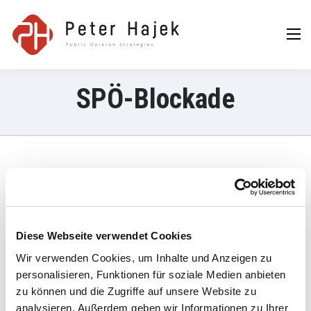
Peter Hajek
Public Opinion
Strategies GmbH
SPÖ-Blockade
24. Mai 2023
„Die SPÖ hat kürzlich angekündigt, der Regierung nicht mehr für
Verfassungsmehrheiten zur Verfügung zu stehen, sofern diese
Diese Webseite verwendet Cookies
nicht effektive Maßnahmen gegen die Teuerung ergreife.“
Wir verwenden Cookies, um Inhalte und Anzeigen zu
Mehrheit für SPÖ-Blockade im Nationalrat | PULS 24
personalisieren, Funktionen für soziale Medien anbieten
zu können und die Zugriffe auf unsere Website zu
analysieren. Außerdem geben wir Informationen zu Ihrer