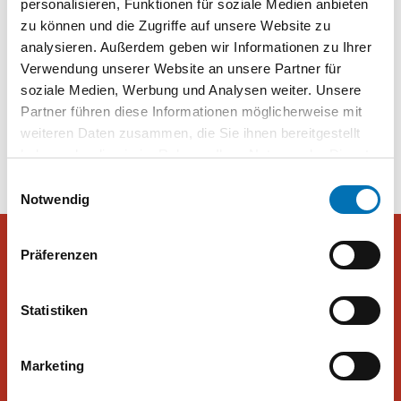
personalisieren, Funktionen für soziale Medien anbieten
Laut Umfrage: 49 Prozent der Österreicher gegen Selenskyj-
zu können und die Zugriffe auf unsere Website zu
Rede | Kleine Zeitung
analysieren. Außerdem geben wir Informationen zu Ihrer
Verwendung unserer Website an unsere Partner für
soziale Medien, Werbung und Analysen weiter. Unsere
Partner führen diese Informationen möglicherweise mit
Beitragsnavigation
weiteren Daten zusammen, die Sie ihnen bereitgestellt
Selenskyj-Rede im Parlament
Aktuell: Die Woche
haben oder die sie im Rahmen Ihrer Nutzung der Dienste
gesammelt haben. Sie geben Einwilligung zu unseren
Einwilligungsauswahl
Cookies, wenn Sie unsere Webseite weiterhin nutzen.
Notwendig
Präferenzen
Peter Hajek Public Opinion Strategies GmbH
Statistiken
Peter Hajek Public Opinion Strategies bietet fundierte Markt- und
Meinungsforschung für Politik, Wirtschaft und Non-Profit-
Marketing
Organisationen.