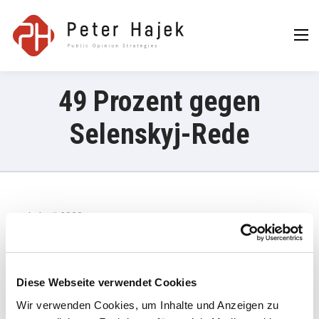
Peter Hajek
Public Opinion
Strategies GmbH
49 Prozent gegen
Selenskyj-Rede
4. April 2023
Laut einer Umfrage des Fernsehsenders ATV habe beinahe die
Hälfte der Befragten keine Freude mit der Ansprache des
ukrainischen Präsidenten, dafür haben sich vor allem SPÖ-
Diese Webseite verwendet Cookies
Wähler ausgesprochen.
Wir verwenden Cookies, um Inhalte und Anzeigen zu