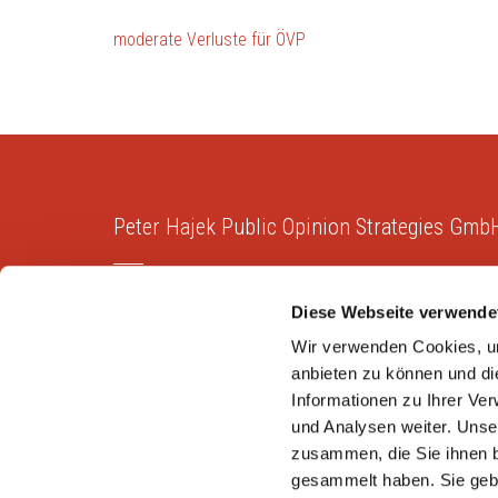
Beitragsnavigation
moderate Verluste für ÖVP
Peter Hajek Public Opinion Strategies Gmb
Peter Hajek Public Opinion Strategies bietet fundierte
Diese Webseite verwende
Markt- und Meinungsforschung für Politik, Wirtschaft
und Non-Profit-Organisationen.
Wir verwenden Cookies, um
anbieten zu können und di
Informationen zu Ihrer Ve
und Analysen weiter. Unse
zusammen, die Sie ihnen b
Copyright © 2026
Peter Hajek Public Opinion Strateg
gesammelt haben. Sie gebe