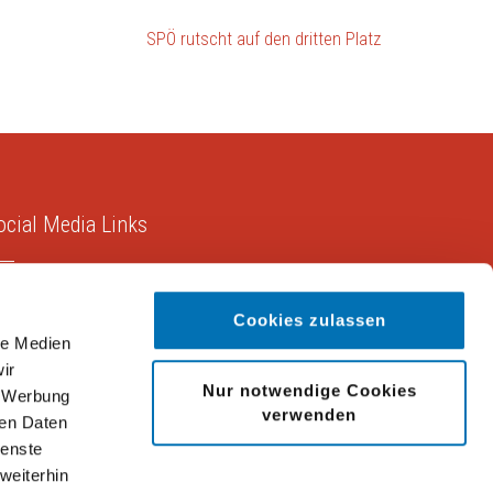
SPÖ rutscht auf den dritten Platz
ocial Media Links
Cookies zulassen
le Medien
ir
Nur notwendige Cookies
, Werbung
verwenden
ren Daten
ienste
weiterhin