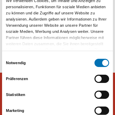
Wir verwenden Cookies, um Inhalte und Anzeigen zu
Meinungsforschungsinstituts Peter Hajek Public Option
personalisieren, Funktionen für soziale Medien anbieten
Strategies hervor.
zu können und die Zugriffe auf unsere Website zu
analysieren. Außerdem geben wir Informationen zu Ihrer
Jeder Vierte in Österreich besitzt Wertpapiere, mehr Männer als
Verwendung unserer Website an unsere Partner für
Frauen | Tiroler Tageszeitung – Aktuelle Nachrichten auf tt.com
soziale Medien, Werbung und Analysen weiter. Unsere
Partner führen diese Informationen möglicherweise mit
Beitragsnavigation
weiteren Daten zusammen, die Sie ihnen bereitgestellt
Wertpapiere sind beliebter als
FPÖ überholt in Salzburg SPÖ
haben oder die sie im Rahmen Ihrer Nutzung der Dienste
gedacht
gesammelt haben. Sie geben Einwilligung zu unseren
Einwilligungsauswahl
Cookies, wenn Sie unsere Webseite weiterhin nutzen.
Notwendig
Präferenzen
Peter Hajek Public Opinion Strategies GmbH
Statistiken
Peter Hajek Public Opinion Strategies bietet fundierte Markt- und
Marketing