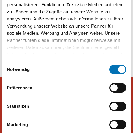
und besitzt Wertpapiere “
personalisieren, Funktionen für soziale Medien anbieten
zu können und die Zugriffe auf unsere Website zu
Aktienbarometer 2023: Aktienvorsorge ist in der Mitte der
analysieren. Außerdem geben wir Informationen zu Ihrer
Gesellschaft angekommen | boerse-social.com
Verwendung unserer Website an unsere Partner für
soziale Medien, Werbung und Analysen weiter. Unsere
Partner führen diese Informationen möglicherweise mit
Beitragsnavigation
SPÖ rutscht auf den dritten
Wertpapiere sind beliebter als
weiteren Daten zusammen, die Sie ihnen bereitgestellt
Platz
gedacht
haben oder die sie im Rahmen Ihrer Nutzung der Dienste
gesammelt haben. Sie geben Einwilligung zu unseren
Einwilligungsauswahl
Cookies, wenn Sie unsere Webseite weiterhin nutzen.
Notwendig
Präferenzen
Peter Hajek Public Opinion Strategies GmbH
Statistiken
Peter Hajek Public Opinion Strategies bietet fundierte Markt- und
Marketing
Meinungsforschung für Politik, Wirtschaft und Non-Profit-