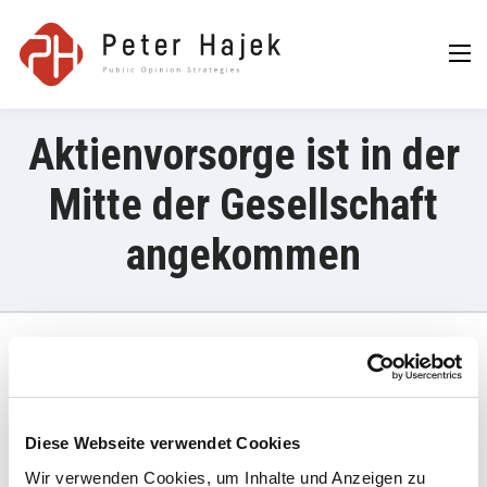
Peter Hajek
Public Opinion
Strategies GmbH
Aktienvorsorge ist in der
Mitte der Gesellschaft
angekommen
22. März 2023
„Die Zahlen bestätigen: Aktienvorsorge ist in der Mitte der
Diese Webseite verwendet Cookies
Gesellschaft angekommen, denn bereits jeder Vierte nimmt
Wir verwenden Cookies, um Inhalte und Anzeigen zu
seine Altersvorsorge und Vermögensaufbau selbst in die Hand