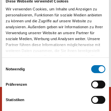
Diese Webseite verwendet Cookies
von Peter Hajek mit 26 Prozent auf dem ersten Platz vor der SPÖ
Wir verwenden Cookies, um Inhalte und Anzeigen zu
(24 Prozent) und der ÖVP (22 Prozent). NEOS und Grüne liegen
personalisieren, Funktionen für soziale Medien anbieten
mit elf Prozent auf dem vierten Platz. Die MFG käme derzeit auf
drei Prozent und würde damit den Einzug in den Nationalrat
zu können und die Zugriffe auf unsere Website zu
verpassen.
analysieren. Außerdem geben wir Informationen zu Ihrer
Verwendung unserer Website an unsere Partner für
Umfrage: FPÖ auf Platz eins, Hans Peter Doskozil überholt Karl
soziale Medien, Werbung und Analysen weiter. Unsere
Nehammer bei Kanzler-Frage | PULS 24
Partner führen diese Informationen möglicherweise mit
weiteren Daten zusammen, die Sie ihnen bereitgestellt
haben oder die sie im Rahmen Ihrer Nutzung der Dienste
Beitragsnavigation
Große Unzufriedenheit mit
Unzufriedenheit mit Regierung
gesammelt haben. Sie geben Einwilligung zu unseren
Einwilligungsauswahl
Regierung und Opposition
Cookies, wenn Sie unsere Webseite weiterhin nutzen.
Notwendig
Präferenzen
Statistiken
Peter Hajek Public Opinion Strategies GmbH