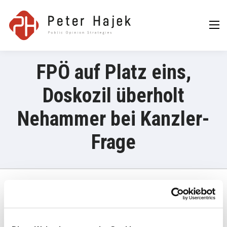
Peter Hajek
Public Opinion
Strategies GmbH
FPÖ auf Platz eins,
Doskozil überholt
Nehammer bei Kanzler-
Frage
20. Dezember 2022
Die Freiheitlichen liegen im aktuellen APA/ATV-„Österreich Trend“