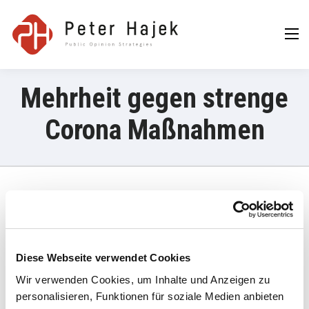
Peter Hajek
Public Opinion
Strategies GmbH
Mehrheit gegen strenge
Corona Maßnahmen
7. Juli 2022
Im APA/ATV-„
Österreich
–
Trend
“ von Peter Hajek ist über die
Hälfte der Befragten (52 Prozent) „eher nicht“ oder „auf keinen
Diese Webseite verwendet Cookies
Fall“ für strengere Maßnahmen.
Wir verwenden Cookies, um Inhalte und Anzeigen zu
personalisieren, Funktionen für soziale Medien anbieten
Umfrage: Mehrheit gegen strengere Corona-Maßnahmen | PULS