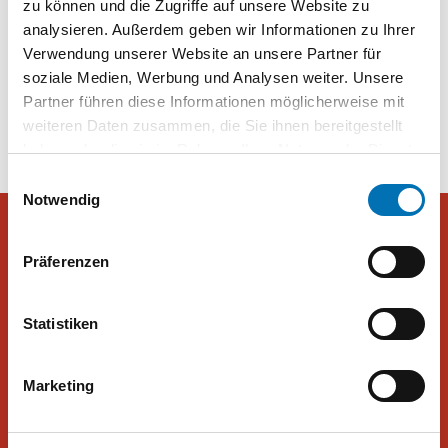
zu können und die Zugriffe auf unsere Website zu
24
analysieren. Außerdem geben wir Informationen zu Ihrer
Verwendung unserer Website an unsere Partner für
soziale Medien, Werbung und Analysen weiter. Unsere
Beitragsnavigation
Mehrheit stimmt gegen Corona-
Bundespräsidentenwahl
Partner führen diese Informationen möglicherweise mit
Maßnahmen
weiteren Daten zusammen, die Sie ihnen bereitgestellt
haben oder die sie im Rahmen Ihrer Nutzung der Dienste
gesammelt haben. Sie geben Einwilligung zu unseren
Einwilligungsauswahl
Cookies, wenn Sie unsere Webseite weiterhin nutzen.
Notwendig
Präferenzen
Peter Hajek Public Opinion Strategies GmbH
Statistiken
Peter Hajek Public Opinion Strategies bietet fundierte Markt- und
Meinungsforschung für Politik, Wirtschaft und Non-Profit-
Organisationen.
Marketing