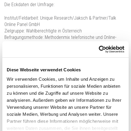
Die Eckdaten der Umfrage:
Institut/Feldarbeit: Unique Research/Jaksch & Partner/Talk
Online Panel GmbH
Zielgruppe: Wahlberechtigte in Österreich
Befragungsmethode: Methodenmix telefonische und Online-
Befragung (Verhältnis 1:2)
Stichprobengröße: n=800
Max. Schwankungsbreite n=800: +/- 3,5%
Deklarierte: n=571
Max. Schwankungsbreite n=558: +/- 4,1%
Diese Webseite verwendet Cookies
Wir verwenden Cookies, um Inhalte und Anzeigen zu
Untersuchungszeitraum 27. bis 30. Juni 2022
personalisieren, Funktionen für soziale Medien anbieten
zu können und die Zugriffe auf unsere Website zu
Wortlaut: „Angenommen, am nächsten Sonntag wären
analysieren. Außerdem geben wir Informationen zu Ihrer
Nationalratswahlen, welcher Partei würden Sie da Ihre Stimme
Verwendung unserer Website an unsere Partner für
geben?“ (Parteien mit Spitzenkandidaten rotierend vorgelesen)
soziale Medien, Werbung und Analysen weiter. Unsere
Partner führen diese Informationen möglicherweise mit
Stichprobengrundlage: Öffentliches Telefonverzeichnis,
weiteren Daten zusammen, die Sie ihnen bereitgestellt
Institutseigene Datenbanken, Panel Talk Online Panel GmbH