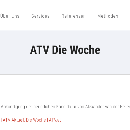
Über Uns
Services
Referenzen
Methoden
ajek Public Opinion Strategies Gmb
ATV Die Woche
nkündigung der neuerlichen Kandidatur von Alexander van der Bellen u
| ATV Aktuell: Die Woche | ATV.at