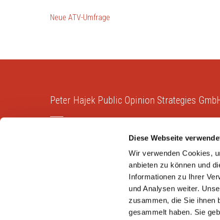
Beitragsnavigation
Neue ATV-Umfrage
Peter Hajek Public Opinion Strategies Gmb
Peter Hajek Public Opinion Strategies bietet fundierte
Diese Webseite verwende
Markt- und Meinungsforschung für Politik, Wirtschaft
und Non-Profit-Organisationen.
Wir verwenden Cookies, um
anbieten zu können und di
Informationen zu Ihrer Ve
und Analysen weiter. Unse
zusammen, die Sie ihnen b
Copyright © 2026
Peter Hajek Public Opinion Strateg
gesammelt haben. Sie gebe