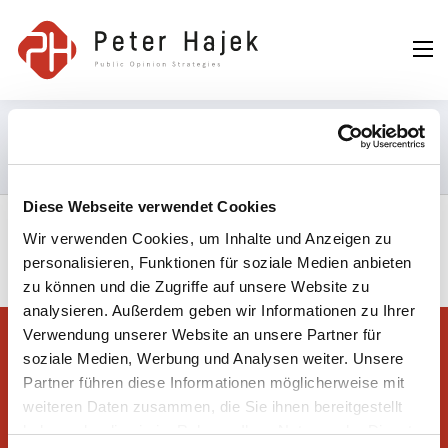
Peter Hajek
Public Opinion
Strategies GmbH
Testimonials
Diese Webseite verwendet Cookies
Wir verwenden Cookies, um Inhalte und Anzeigen zu
Let your visitors know what your clients have to say about your
personalisieren, Funktionen für soziale Medien anbieten
services and product in this testimonial section.
zu können und die Zugriffe auf unsere Website zu
analysieren. Außerdem geben wir Informationen zu Ihrer
Verwendung unserer Website an unsere Partner für
soziale Medien, Werbung und Analysen weiter. Unsere
Partner führen diese Informationen möglicherweise mit
Peter Hajek Public Opinion Strategies GmbH
weiteren Daten zusammen, die Sie ihnen bereitgestellt
haben oder die sie im Rahmen Ihrer Nutzung der Dienste